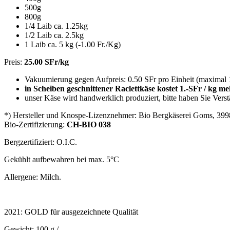
500g
800g
1/4 Laib ca. 1.25kg
1/2 Laib ca. 2.5kg
1 Laib ca. 5 kg (-1.00 Fr./Kg)
Preis:
25.00 SFr/kg
Vakuumierung gegen Aufpreis: 0.50 SFr pro Einheit (maximal 1
in Scheiben geschnittener Raclettkäse kostet 1.-SFr / kg m
unser Käse wird handwerklich produziert, bitte haben Sie Ver
*) Hersteller und Knospe-Lizenznehmer: Bio Bergkäserei Goms, 3
Bio-Zertifizierung:
CH-BIO 038
Bergzertifiziert: O.I.C.
Gekühlt aufbewahren bei max. 5°C
Allergene: Milch.
2021: GOLD für ausgezeichnete Qualität
Gewicht:
100 g
/