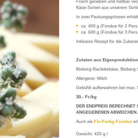
Frisch gerieben und haltbar ve
Käse-Sorten aus unserem Sorti
In zwei Packungsgrössen erhältl
ca. 400 g (Fondue für 2 Pers
ca. 600 g (Fondue für 3 Pers
Inklusive Rezept für die Zuber
Zutaten aus Eigenproduktion
Bioberg-Raclettekäse, Bioberg-S
Allergene: Milch
Gekühlt aufbewahren bei max. 
30.- Fr./kg
DER ENDPREIS BERECHNET 
ANGEGEBENEN ABWEICHEN.
Auch als
Fix-Fertig-Fondue
erh
Gewicht:
420 g
/