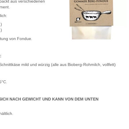
rpackt aus verschiedenen
ment.
ich:
.)
.)
eitung von Fondue.
:
chnittkäse mild und würzig (alle aus Bioberg-Rohmilch, vollfett)
5°C.
SICH NACH GEWICHT UND KANN VON DEM UNTEN
ältlich.