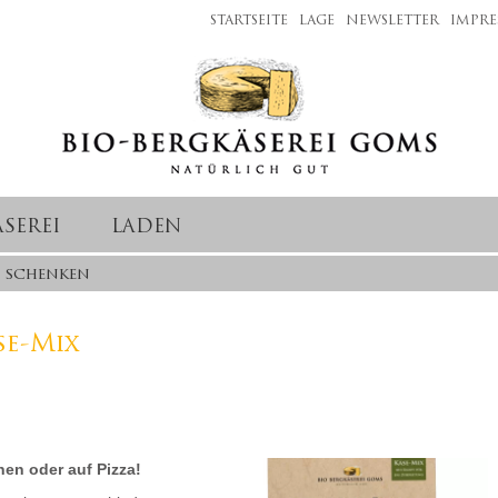
STARTSEITE
LAGE
NEWSLETTER
IMPRE
ÄSEREI
LADEN
 schenken
e-Mix
en oder auf Pizza!